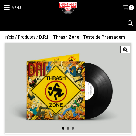
MENU
0
Início
/
Produtos
/
D.R.I. - Thrash Zone - Teste de Prensagem