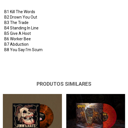
B1
Kill The Words
B2
Drown You Out
B3
The Trade
B4
Standing In Line
B5
Give A Hoot
B6
Worker Bee
B7
Abduction
B8
You Say I'm Scum
PRODUTOS SIMILARES