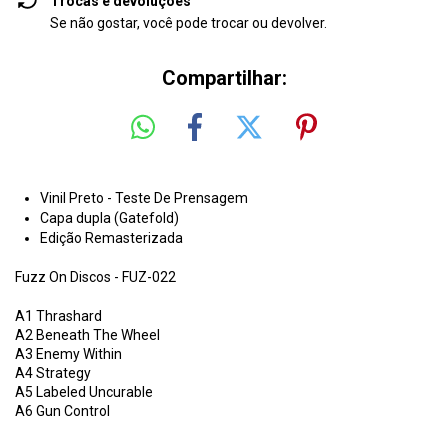
Trocas e devoluções
Se não gostar, você pode trocar ou devolver.
Compartilhar:
Vinil Preto - Teste De Prensagem
Capa dupla (Gatefold)
Edição Remasterizada
Fuzz On Discos - FUZ-022
A1
Thrashard
A2
Beneath The Wheel
A3
Enemy Within
A4
Strategy
A5
Labeled Uncurable
A6
Gun Control