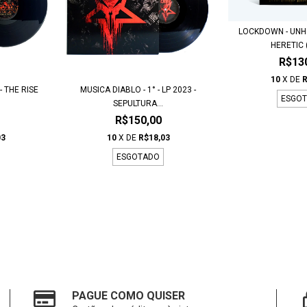
LOCKDOWN - UN
HERETIC (
R$13
10
X DE
R
 THE RISE
MUSICA DIABLO - 1° - LP 2023 -
ESGO
SEPULTURA...
R$150,00
03
10
X DE
R$18,03
ESGOTADO
PAGUE COMO QUISER