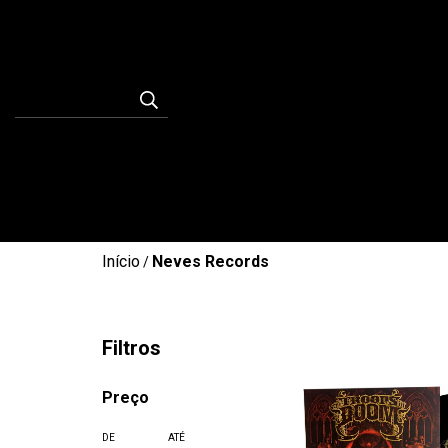
Início
Neves Records
/
Filtros
Preço
DE
ATÉ